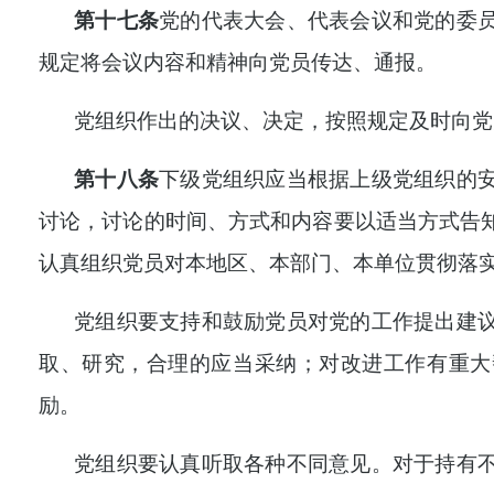
第十七条
党的代表大会、代表会议和党的委
规定将会议内容和精神向党员传达、通报。
党组织作出的决议、决定，按照规定及时向党
第十八条
下级党组织应当根据上级党组织的
讨论，讨论的时间、方式和内容要以适当方式告
认真组
织党员对本地区、本部门、本单位贯彻落
党组织要支持和鼓励党员对党的工作提出建
取、研究，合理的应当采纳；对改进工作有重大
励。
党组织要认真听取各种不同意见。对于持有