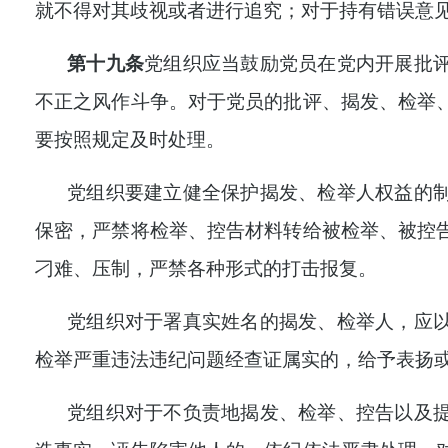
就不得对其歧视或者进行追究；对于持有错误意
第十九条
党组织应当鼓励党员在党内开展批
不正之风作斗争。对于党员的批评、揭发、检举
要按照规定及时处理。
党组织要建立健全保护揭发、检举人权益的
保密，严禁将检举、控告材料转给被检举、被控
刁难、压制，严禁各种形式的打击报复。
党组织对于署真实姓名的揭发、检举人，应
检举严重违法违纪问题经查证属实的，给予表扬
党组织对于不负责地揭发、检举、控告以及